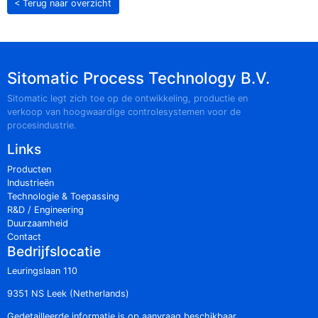
< Terug naar overzicht
Sitomatic Process Technology B.V.
Sitomatic legt zich toe op de ontwikkeling, productie en
verkoop van hoogwaardige controlesystemen voor de
procesindustrie.
Links
Producten
Industrieën
Technologie & Toepassing
R&D / Engineering
Duurzaamheid
Contact
Bedrijfslocatie
Leuringslaan 110
9351 NS Leek (Netherlands)
Gedetailleerde informatie is op aanvraag beschikbaar.