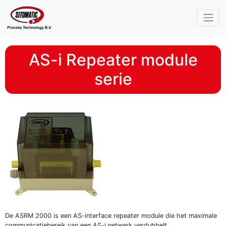
Skip navigation
AS-i Repeater module
serie
De ASRM 2000 is een AS-interface repeater module die het maximale
communicatiebereik van een AS-i netwerk verdubbelt.