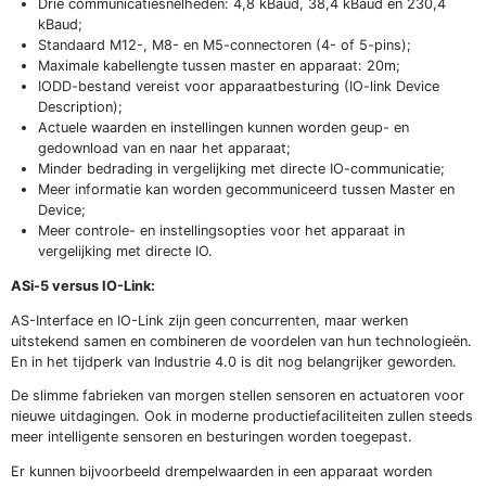
Drie communicatiesnelheden: 4,8 kBaud, 38,4 kBaud en 230,4
kBaud;
Standaard M12-, M8- en M5-connectoren (4- of 5-pins);
Maximale kabellengte tussen master en apparaat: 20m;
IODD-bestand vereist voor apparaatbesturing (IO-link Device
Description);
Actuele waarden en instellingen kunnen worden geup- en
gedownload van en naar het apparaat;
Minder bedrading in vergelijking met directe IO-communicatie;
Meer informatie kan worden gecommuniceerd tussen Master en
Device;
Meer controle- en instellingsopties voor het apparaat in
vergelijking met directe IO.
ASi-5 versus IO-Link:
AS-Interface en IO-Link zijn geen concurrenten, maar werken
uitstekend samen en combineren de voordelen van hun technologieën.
En in het tijdperk van Industrie 4.0 is dit nog belangrijker geworden.
De slimme fabrieken van morgen stellen sensoren en actuatoren voor
nieuwe uitdagingen. Ook in moderne productiefaciliteiten zullen steeds
meer intelligente sensoren en besturingen worden toegepast.
Er kunnen bijvoorbeeld drempelwaarden in een apparaat worden