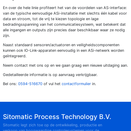
En over de hele linie profiteert het van de voordelen van AS-interface:
van de typische eenvoudige ASi-installatie met slechts één kabel voor
data en stroom, tot de vrij te kiezen topologie en lage
bedradingsspanning van het communicatiesysteem, wat betekent dat
alle ingangen en outputs zijn precies daar beschikbaar waar ze nodig
zijn.
Naast standaard sensoren/actuatoren en veiligheidscomponenten
kunnen ook IO-Link-apparaten eenvoudig in een ASi-netwerk worden
geïntegreerd.
Neem contact met ons op en we gaan graag een nieuwe uitdaging aan.
Gedetailleerde informatie is op aanvraag verkrijgbaar.
Bel ons:
0594-516670
of vul het
contactformulier
in.
Sitomatic Process Technology B.V.
Sitomatic legt zich toe op de ontwikkeling, productie en
verkoop van hoogwaardige controlesystemen voor de