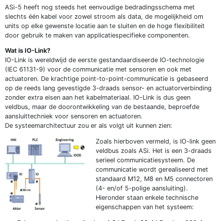
ASi-5 heeft nog steeds het eenvoudige bedradingsschema met
slechts één kabel voor zowel stroom als data, de mogelijkheid om
units op elke gewenste locatie aan te sluiten en de hoge flexibiliteit
door gebruik te maken van applicatiespecifieke componenten.
Wat is IO-Link?
IO-Link is wereldwijd de eerste gestandaardiseerde IO-technologie
(IEC 61131-9) voor de communicatie met sensoren en ook met
actuatoren. De krachtige point-to-point-communicatie is gebaseerd
op de reeds lang gevestigde 3-draads sensor- en actuatorverbinding
zonder extra eisen aan het kabelmateriaal. IO-Link is dus geen
veldbus, maar de doorontwikkeling van de bestaande, beproefde
aansluittechniek voor sensoren en actuatoren.
De systeemarchitectuur zou er als volgt uit kunnen zien:
Zoals hierboven vermeld, is IO-link geen
veldbus zoals ASi. Het is een 3-draads
serieel communicatiesysteem. De
communicatie wordt gerealiseerd met
standaard M12, M8 en M5 connectoren
(4- en/of 5-polige aansluiting).
Hieronder staan enkele technische
eigenschappen van het systeem: