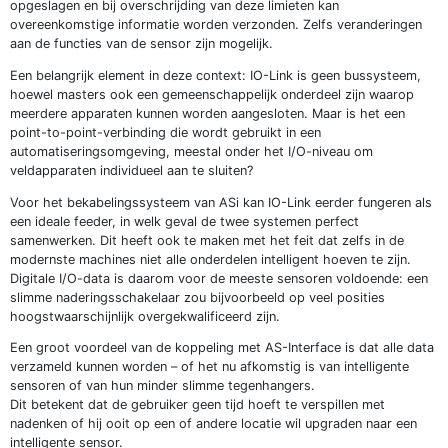
opgeslagen en bij overschrijding van deze limieten kan
overeenkomstige informatie worden verzonden. Zelfs veranderingen
aan de functies van de sensor zijn mogelijk.
Een belangrijk element in deze context: IO-Link is geen bussysteem,
hoewel masters ook een gemeenschappelijk onderdeel zijn waarop
meerdere apparaten kunnen worden aangesloten. Maar is het een
point-to-point-verbinding die wordt gebruikt in een
automatiseringsomgeving, meestal onder het I/O-niveau om
veldapparaten individueel aan te sluiten?
Voor het bekabelingssysteem van ASi kan IO-Link eerder fungeren als
een ideale feeder, in welk geval de twee systemen perfect
samenwerken. Dit heeft ook te maken met het feit dat zelfs in de
modernste machines niet alle onderdelen intelligent hoeven te zijn.
Digitale I/O-data is daarom voor de meeste sensoren voldoende: een
slimme naderingsschakelaar zou bijvoorbeeld op veel posities
hoogstwaarschijnlijk overgekwalificeerd zijn.
Een groot voordeel van de koppeling met AS-Interface is dat alle data
verzameld kunnen worden – of het nu afkomstig is van intelligente
sensoren of van hun minder slimme tegenhangers.
Dit betekent dat de gebruiker geen tijd hoeft te verspillen met
nadenken of hij ooit op een of andere locatie wil upgraden naar een
intelligente sensor.